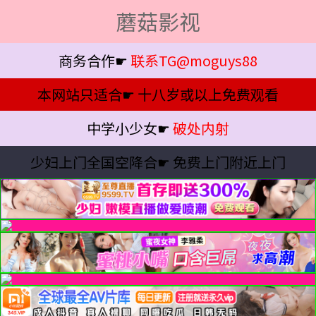
蘑菇影视
商务合作☛
联系TG@moguys88
本网站只适合☛
十八岁或以上免费观看
中学小少女☛
破处内射
少妇上门全国空降合☛
免费上门附近上门