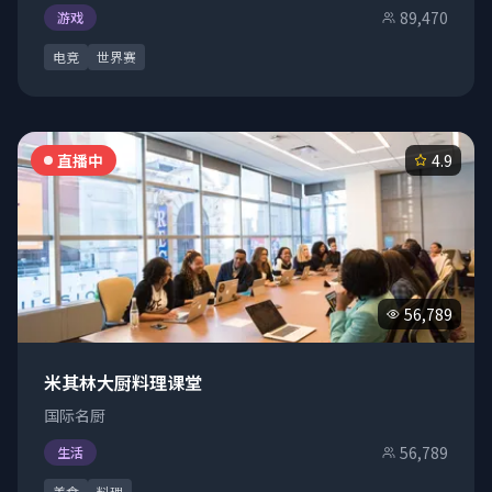
89,470
游戏
电竞
世界赛
直播中
4.9
56,789
米其林大厨料理课堂
国际名厨
56,789
生活
美食
料理